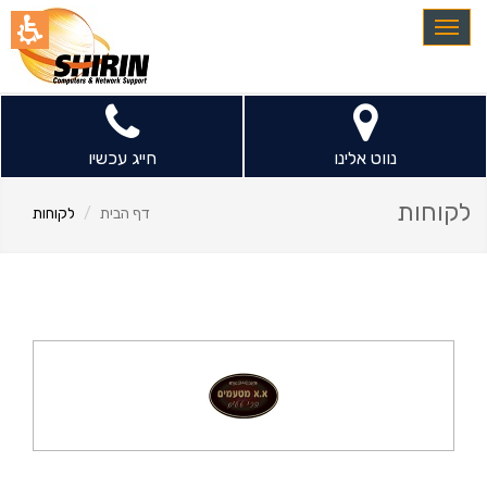
חילתו
Toggle
ל
navigation
ף
ינטרנט,
חץ
נטר
נווט אלינו
חייג עכשיו
די
עבור
לקוחות
דף הבית
לקוחות
אזור
וכן
רכזי