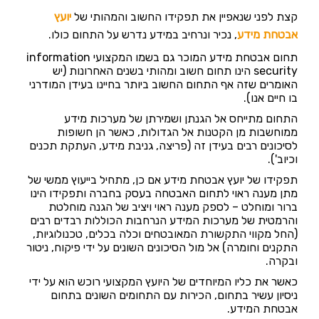
קצת לפני שנאפיין את תפקידו החשוב והמהותי של
יועץ
אבטחת מידע
, נכיר ונרחיב במידע נדרש על התחום כולו.
תחום אבטחת מידע המוכר גם בשמו המקצועי information
security הינו תחום חשוב ומהותי בשנים האחרונות (יש
האומרים שזה אף התחום החשוב ביותר בחיינו בעידן המודרני
בו חיים אנו).
התחום מתייחס אל הגנתן ושמירתן של מערכות מידע
ממוחשבות מן הקטנות אל הגדולות, כאשר הן חשופות
לסיכונים רבים בעידן זה (פריצה, גניבת מידע, העתקת תכנים
וכיוב').
תפקידו של יועץ אבטחת מידע אם כן, מתחיל בייעוץ ממשי של
מתן מענה ראוי לתחום האבטחה בעסק בחברה ותפקידו הינו
ברור ומוחלט – לספק מענה ראוי ויציב של הגנה מוחלטת
והרמטית של מערכות המידע הנרחבות הכוללות רבדים רבים
(החל מקווי התקשורת המאובטחים וכלה בכלים, טכנולוגיות,
התקנים וחומרה) אל מול הסיכונים השונים על ידי פיקוח, ניטור
ובקרה.
כאשר את כליו המיוחדים של היועץ המקצועי רוכש הוא על ידי
ניסיון עשיר בתחום, הכירות עם התחומים השונים בתחום
אבטחת המידע.