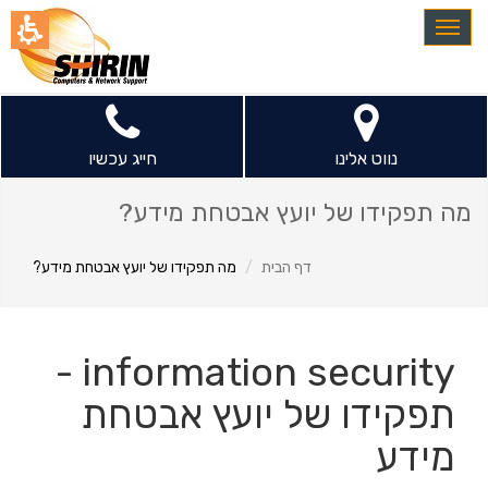
חילתו
Toggle
ל
navigation
ף
ינטרנט,
חץ
נטר
נווט אלינו
חייג עכשיו
די
עבור
מה תפקידו של יועץ אבטחת מידע?
אזור
וכן
דף הבית
מה תפקידו של יועץ אבטחת מידע?
רכזי
information security -
תפקידו של יועץ אבטחת
מידע