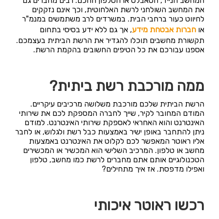
המחשב הנייד, הטאבלט או הטלפון החכם. רבים מחברים גם
את המחשב השולחני לרשת האלחוטית, וכך אינם נזקקים
לחיווט כעור ברחבי הבית. במשרדים לרב משתמשים במנמ"ר
או
חברות אבטחת מידע
, אך גם ללא ידע בסיסי בתחום
תקשורת מחשבים תוכלו להגדיר את הרשת הביתית בעצמכם.
אספנו עבורכם את כל הטיפים החשובים בהקמת הרשת.
ממה מורכבת רשת ביתית?
הרשת הביתית שלכם מורכבת משלושה מרכיבים עיקריים.
המודם המחובר לקיר, שייך לחברה המספקת לכם את שירותי
האינטרנט והוא האחראי לאספקת שירותי האינטרנט. למודם
ניתן להתחבר באופן ישיר באמצעות כבל רשת ולגלוש, או לחבר
אליו ראוטר המאפשר לכם לקלוט את האינטרנט באמצעות
מחשב או טלפון. המרכיב השלישי הוא המכשיר או המכשירים
הטכנולוגיים אותם אתם מחברים לרשת כמו מחשב, טלפון
ואפילו מדפסת. אז איך מתחילים?
רכשו ראוטר איכותי