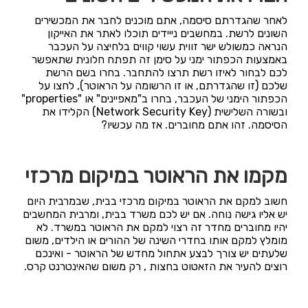
לאחר שהגדרתם סיסמה, אתם מוכנים לחבר את המכשירים
השונים לרשת. במחשבים נייידים תוכלו לאתר את האייקון
הנראה כמשולש ישר זווית עשוי קווים בלחיצה על העכבר
באמצעות הכפתור ימני על סימן זה תפתח חלונית שתאפשר
לכם לבחור לאיזו רשת תרצו להתחבר. בחרו בשם הרשת
שלכם (זו שהגדרתם, או זו הרשומה על הראוטר), לחצו על
הכפתור הימני של העכבר, בחרו ב"מאפיינים" או "properties"
ובשורה השלישית (Network Security Key) הקלידו את
הסיסמה. זהו אתם מחוברים. אז מה עכשיו?
מקמו את הראוטר במיקום מרכזי
חשוב למקם את הראוטר במיקום מרכזי בבית, שבמרבית היום
יש אליו גישה נוחה. אם יש לכם משרד בבית, ומרבית המחשבים
יהיו מחוברים מחדר זה רצוי למקם את הראוטר במשרד. לא
מומלץ למקם אותו בחדרי השינה של ההורים או הילדים, משום
שלעתים יש צורך לבצע אתחול מחדש של הראוטר - ואינכם
רוצים להעיר את הזאטוט בחצות , רק משום שהאינטרנט קרס.